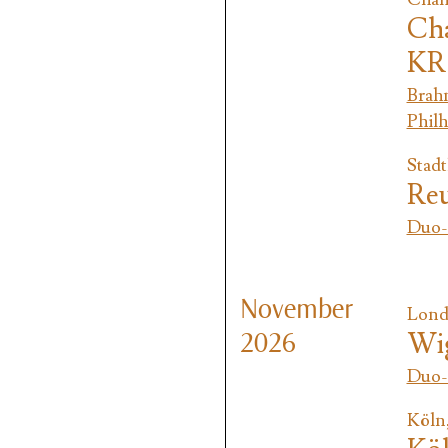
Cha
KR
Brah
Philh
Stadt
Reu
Duo-
November
Lond
Wi
2026
Duo-
Köln