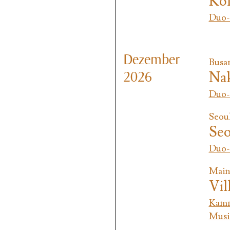
Köl
Duo-
Dezember
Busa
Nak
2026
Duo-
Seou
Seo
Duo-
Main
Vil
Kamm
Musi