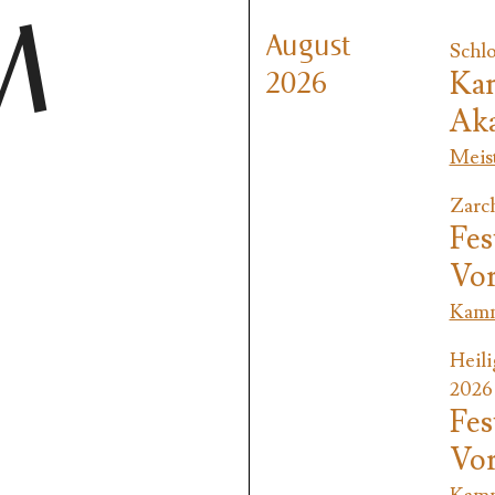
M
August
Schlo
Kam
2026
Ak
Meis
Zarch
Fes
Vo
Kamm
Heili
2026
Fes
Vo