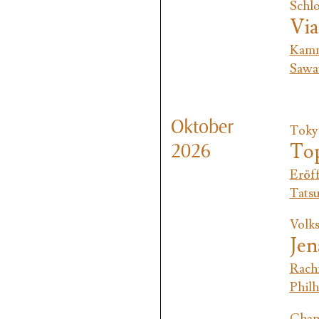
Schlo
Via
Kamm
Sawa
Oktober
Tokyo
Top
2026
Eröf
Tats
Volks
Jen
Rach
Phil
Chan