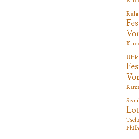
Kamm
Rühn,
Fes
Vo
Kamm
Ulric
Fes
Vo
Kamm
Seoul
Lot
Tsch
Phil