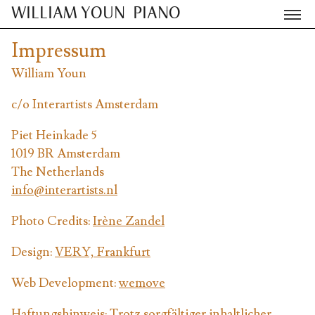
WILLIAM YOUN
PIANO
Impressum
William Youn
c/o Interartists Amsterdam
Piet Heinkade 5
1019 BR Amsterdam
The Netherlands
info@interartists.nl
Photo Credits:
Irène Zandel
Design:
VERY, Frankfurt
Web Development:
wemove
Haftungshinweis: Trotz sorgfältiger inhaltlicher